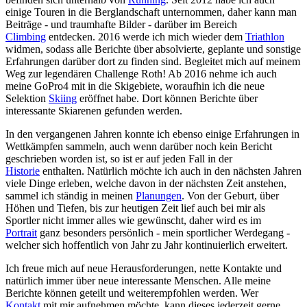
einige Touren in die Berglandschaft unternommen, daher kann man
Beiträge - und traumhafte Bilder - darüber im Bereich
Climbing
entdecken. 2016 werde ich mich wieder dem
Triathlon
widmen, sodass alle Berichte über absolvierte, geplante und sonstige
Erfahrungen darüber dort zu finden sind. Begleitet mich auf meinem
Weg zur legendären Challenge Roth! Ab 2016 nehme ich auch
meine GoPro4 mit in die Skigebiete, woraufhin ich die neue
Selektion
Skiing
eröffnet habe. Dort können Berichte über
interessante Skiarenen gefunden werden.
In den vergangenen Jahren konnte ich ebenso einige Erfahrungen in
Wettkämpfen sammeln, auch wenn darüber noch kein Bericht
geschrieben worden ist, so ist er auf jeden Fall in der
Historie
enthalten. Natürlich möchte ich auch in den nächsten Jahren
viele Dinge erleben, welche davon in der nächsten Zeit anstehen,
sammel ich ständig in meinen
Planungen
. Von der Geburt, über
Höhen und Tiefen, bis zur heutigen Zeit lief auch bei mir als
Sportler nicht immer alles wie gewünscht, daher wird es im
Portrait
ganz besonders persönlich - mein sportlicher Werdegang -
welcher sich hoffentlich von Jahr zu Jahr kontinuierlich erweitert.
Ich freue mich auf neue Herausforderungen, nette Kontakte und
natürlich immer über neue interessante Menschen. Alle meine
Berichte können geteilt und weiterempfohlen werden. Wer
Kontakt
mit mir aufnehmen möchte, kann dieses jederzeit gerne