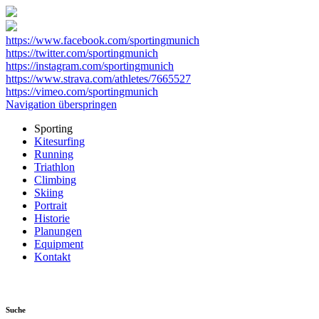
https://www.facebook.com/sportingmunich
https://twitter.com/sportingmunich
https://instagram.com/sportingmunich
https://www.strava.com/athletes/7665527
https://vimeo.com/sportingmunich
Navigation überspringen
Sporting
Kitesurfing
Running
Triathlon
Climbing
Skiing
Portrait
Historie
Planungen
Equipment
Kontakt
Suche