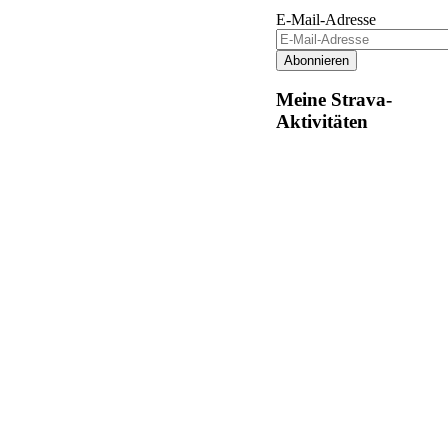
E-Mail-Adresse
Meine Strava-
Aktivitäten
Design by
impression media themes
. Created by
Patrick Kolei - codepiX
|
Impressum
|
Datenschutz
|
Login